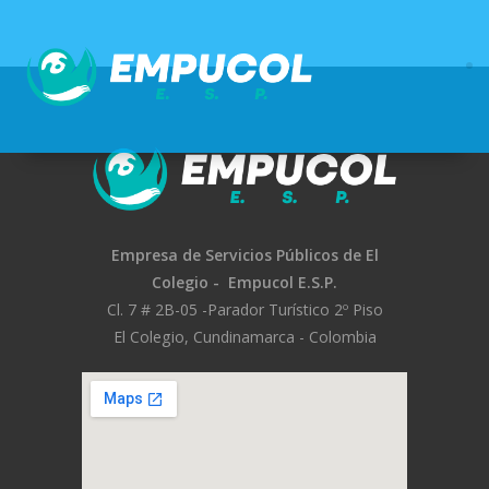
Saltar
al
contenido
Empresa de Servicios Públicos
de El
Colegio -
Empucol E.S.P.
Cl. 7 # 2B-05 -
Parador Turístico 2º Piso
El Colegio, Cundinamarca - Colombia