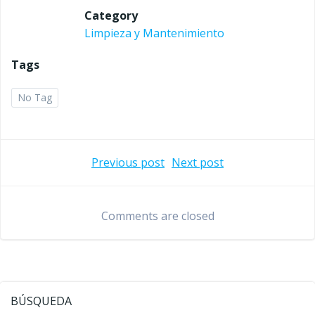
Category
Limpieza y Mantenimiento
Tags
No Tag
Navegación
Navegaci
Previous post
Next post
de
de
Comments are closed
entradas
entradas
BÚSQUEDA