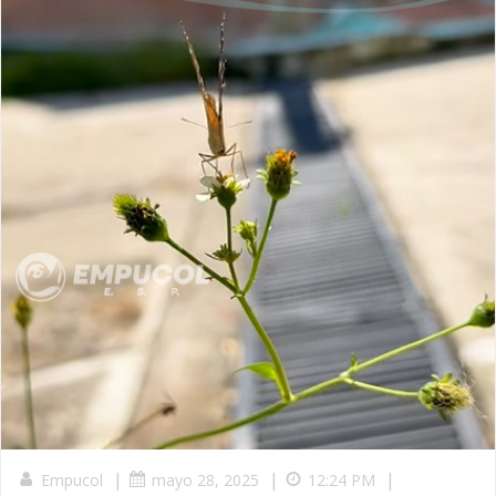
|
|
|
Empucol
mayo 28, 2025
12:24 PM