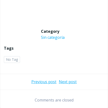
Category
Sin categoría
Tags
No Tag
Navegación
Navegaci
Previous post
Next post
de
de
Comments are closed
entradas
entradas