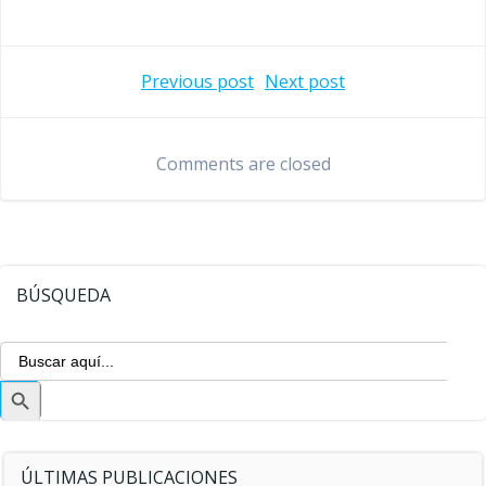
Navegación
Navegaci
Previous post
Next post
de
de
Comments are closed
entradas
entradas
BÚSQUEDA
Buscar:
Botón
de
búsqueda
ÚLTIMAS PUBLICACIONES