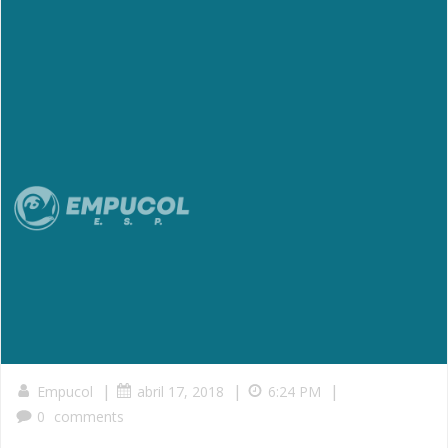
|
|
|
Empucol
abril 17, 2018
6:24 PM
0
comments