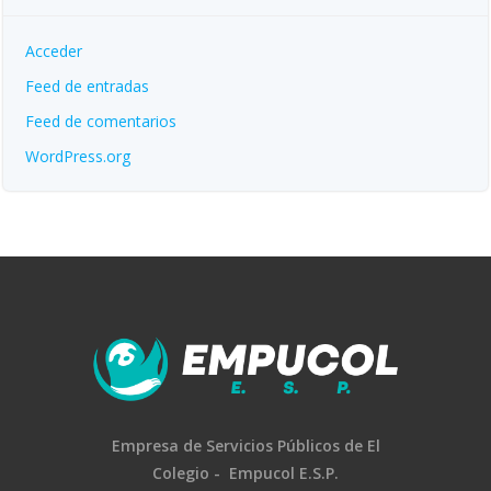
Acceder
Feed de entradas
Feed de comentarios
WordPress.org
Empresa de Servicios Públicos
de El
Colegio -
Empucol E.S.P.