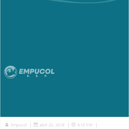
|
|
|
Empucol
abril 20, 2018
4:10 PM