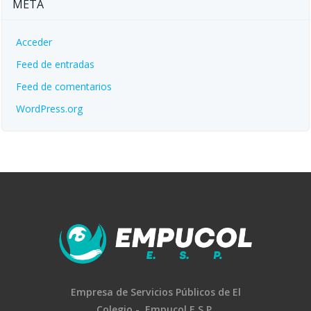
META
Acceder
Feed de entradas
Feed de comentarios
WordPress.org
Empresa de Servicios Públicos
de El
Colegio -
Empucol E.S.P.