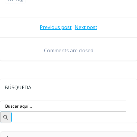
Navegación
Navegaci
Previous post
Next post
de
de
Comments are closed
entradas
entradas
BÚSQUEDA
Buscar:
Botón
de
búsqueda