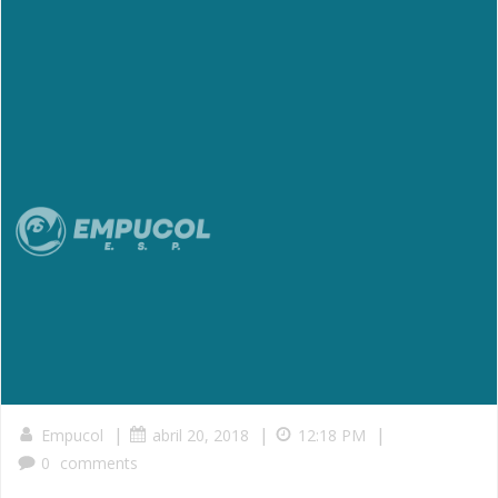
|
|
|
Empucol
abril 20, 2018
12:18 PM
0
comments