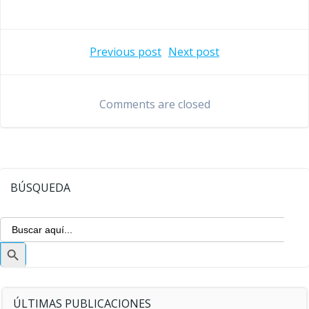
Navegación
Navegaci
Previous post
Next post
de
de
Comments are closed
entradas
entradas
BÚSQUEDA
Buscar:
Botón
de
búsqueda
ÚLTIMAS PUBLICACIONES