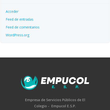
Acceder
Feed de entradas
Feed de comentarios
WordPress.org
Empresa de Servicios Públicos
de El
Colegio -
Empucol E.S.P.