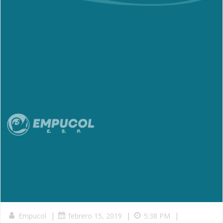
|
|
|
Empucol
febrero 15, 2019
5:38 PM