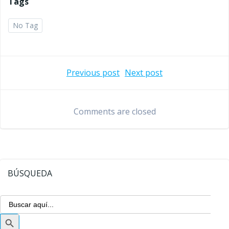
Tags
No Tag
Navegación
Navegaci
Previous post
Next post
de
de
Comments are closed
entradas
entradas
BÚSQUEDA
Buscar:
Botón
de