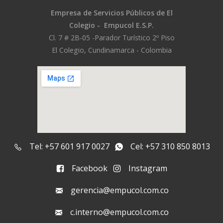
Empresa de Servicios Públicos
de El
Colegio -
Empucol E.S.P.
Cl. 7 # 2B-05 -
Parador Turístico 2º Piso
El Colegio, Cundinamarca - Colombia
Tel: +57 601 917 0027
Cel: +57 310 850 8013
Facebook
Instagram
gerencia@empucol.com.co
c.interno@empucol.com.co