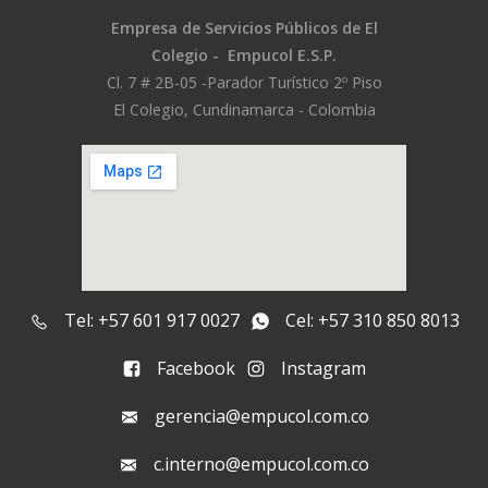
Empresa de Servicios Públicos
de El
Colegio -
Empucol E.S.P.
Cl. 7 # 2B-05 -
Parador Turístico 2º Piso
El Colegio, Cundinamarca - Colombia
Tel: +57 601 917 0027
Cel: +57 310 850 8013
Facebook
Instagram
gerencia@empucol.com.co
c.interno@empucol.com.co