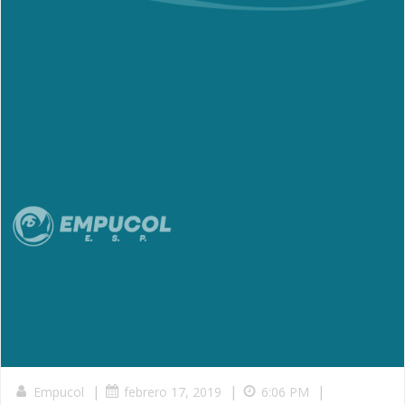
|
|
|
Empucol
febrero 17, 2019
6:06 PM