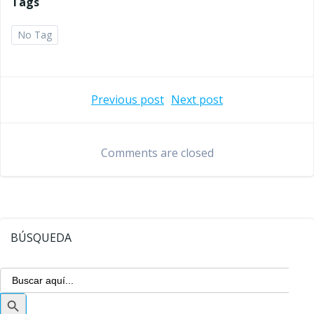
Tags
No Tag
Navegación
Navegaci
Previous post
Next post
de
de
Comments are closed
entradas
entradas
BÚSQUEDA
Buscar:
Botón
de