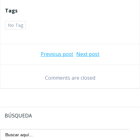
Tags
No Tag
Navegación
Navegaci
Previous post
Next post
de
de
Comments are closed
entradas
entradas
BÚSQUEDA
Buscar: