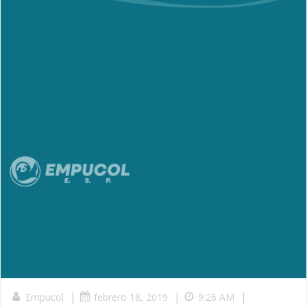
|
|
|
Empucol
febrero 18, 2019
9:26 AM