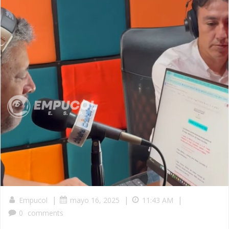
|
|
|
Empucol
mayo 16, 2025
11:43 AM
0
comments