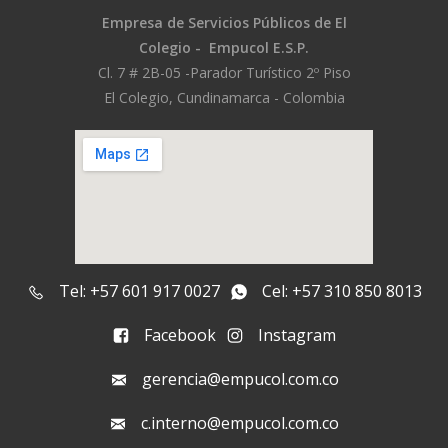
Empresa de Servicios Públicos
de El
Colegio -
Empucol E.S.P.
Cl. 7 # 2B-05 -
Parador Turístico 2º Piso
El Colegio, Cundinamarca - Colombia
Tel: +57 601 917 0027
Cel: +57 310 850 8013
Facebook
Instagram
gerencia@empucol.com.co
c.interno@empucol.com.co