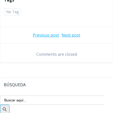
Tags
No Tag
Navegación
Navegaci
Previous post
Next post
de
de
Comments are closed
entradas
entradas
BÚSQUEDA
Buscar:
Botón
de