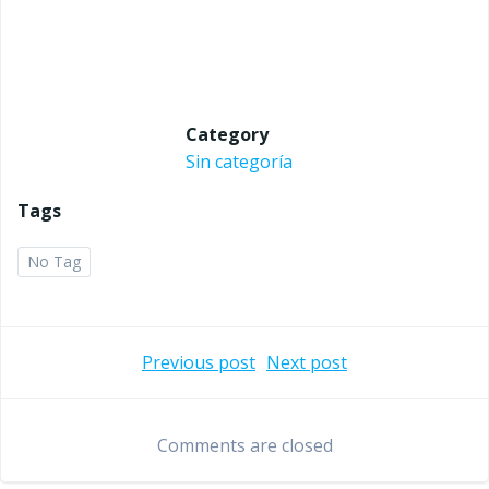
Category
Sin categoría
Tags
No Tag
Navegación
Navegaci
Previous post
Next post
de
de
Comments are closed
entradas
entradas