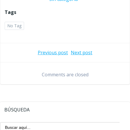
Tags
No Tag
Navegación
Navegaci
Previous post
Next post
de
de
Comments are closed
entradas
entradas
BÚSQUEDA
Buscar: