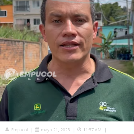
|
|
|
Empucol
mayo 21, 2025
11:57 AM